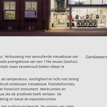
Gerelateer
tuur. Verbouwing met aanvullende nieuwbouw van
ntale poortgebouw van een 17de eeuws Gasthuis
entijds naast eeuwenoud bleken elkaar te
 als temperatuur, vochtigheid en licht niet streng
gebruik ontworpen nieuwbouw. Publieksfuncties,
het historisch monument. Werkruimtes en
, die de artotheek heeft verlaten. De
ertig en bevat de expositieruimtes.
 het auditorium bevindt. De omloop van zalen