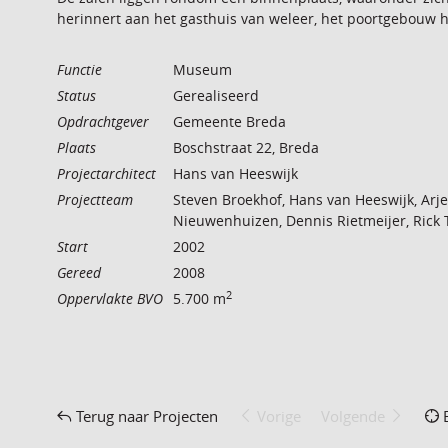
herinnert aan het gasthuis van weleer, het poortgebouw he
Functie
Museum
Status
Gerealiseerd
Opdrachtgever
Gemeente Breda
Plaats
Boschstraat 22, Breda
Projectarchitect
Hans van Heeswijk
Projectteam
Steven Broekhof, Hans van Heeswijk, Arj
Nieuwenhuizen, Dennis Rietmeijer, Rick 
Start
2002
Gereed
2008
2
Oppervlakte BVO
5.700 m
Terug naar Projecten
Vorige
Volgende