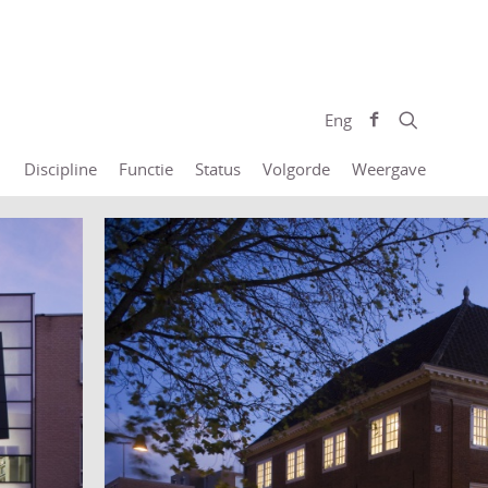
Eng
Discipline
Functie
Status
Volgorde
Weergave