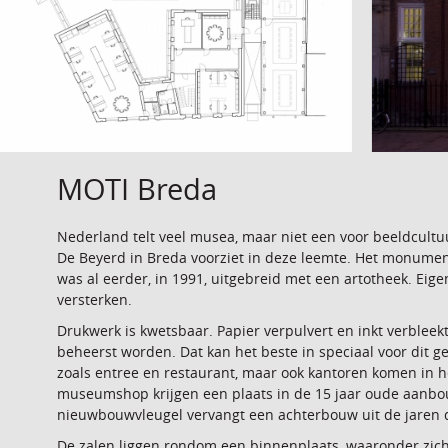
MOTI Breda
Nederland telt veel musea, maar niet een voor beeldcul
De Beyerd in Breda voorziet in deze leemte. Het monume
was al eerder, in 1991, uitgebreid met een artotheek. Eig
versterken.
Drukwerk is kwetsbaar. Papier verpulvert en inkt verbleekt
beheerst worden. Dat kan het beste in speciaal voor dit 
zoals entree en restaurant, maar ook kantoren komen in 
museumshop krijgen een plaats in de 15 jaar oude aanbouw
nieuwbouwvleugel vervangt een achterbouw uit de jaren d
De zalen liggen rondom een binnenplaats, waaronder zich