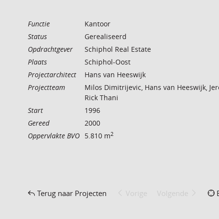
Functie
Kantoor
Status
Gerealiseerd
Opdrachtgever
Schiphol Real Estate
Plaats
Schiphol-Oost
Projectarchitect
Hans van Heeswijk
Projectteam
Milos Dimitrijevic, Hans van Heeswijk, J
Rick Thani
Start
1996
Gereed
2000
2
Oppervlakte BVO
5.810 m
Terug naar Projecten
Vorige
Volgende