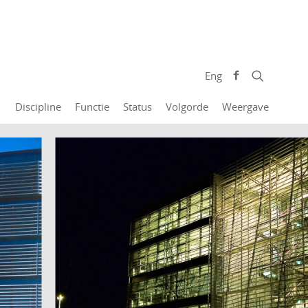
Eng
Discipline
Functie
Status
Volgorde
Weergave