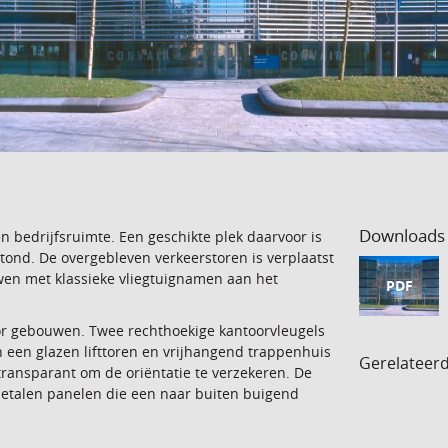
Downloads
 bedrijfsruimte. Een geschikte plek daarvoor is
tond. De overgebleven verkeerstoren is verplaatst
wen met klassieke vliegtuignamen aan het
PDF
toor gebouwen. Twee rechthoekige kantoorvleugels
n een glazen lifttoren en vrijhangend trappenhuis
Gerelateer
transparant om de oriëntatie te verzekeren. De
metalen panelen die een naar buiten buigend