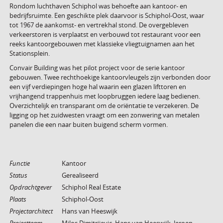
Rondom luchthaven Schiphol was behoefte aan kantoor- en
bedrijfsruimte. Een geschikte plek daarvoor is Schiphol-Oost, waar
tot 1967 de aankomst- en vertrekhal stond. De overgebleven
verkeerstoren is verplaatst en verbouwd tot restaurant voor een
reeks kantoorgebouwen met klassieke vliegtuignamen aan het
Stationsplein.
Convair Building was het pilot project voor de serie kantoor
gebouwen. Twee rechthoekige kantoorvleugels zijn verbonden door
een vijf verdiepingen hoge hal waarin een glazen lifttoren en
vrijhangend trappenhuis met loopbruggen iedere laag bedienen.
Overzichtelijk en transparant om de oriëntatie te verzekeren. De
ligging op het zuidwesten vraagt om een zonwering van metalen
panelen die een naar buiten buigend scherm vormen.
Functie
Kantoor
Status
Gerealiseerd
Opdrachtgever
Schiphol Real Estate
Plaats
Schiphol-Oost
Projectarchitect
Hans van Heeswijk