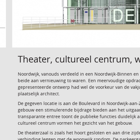
Theater, cultureel centrum,
Noordwijk, vanouds verdeeld in een Noordwijk-Binnen en d
beide aan vernieuwing to waren. Een meervoudige opdrac
gepresenteerde ontwerp had wel de voorkeur van de vakjur
plaatselijk architect.
De gegeven locatie is aan de Boulevard in Noordwijk-aan-
gebouw een stimulerende bijdrage bieden aan het uitgaa
transparante entree toont de publieke functies duidelijk
cultureel centrum vormen het gezicht van het gebouw.
De theaterzaal is zoals het hoort gesloten en aan drie z
verbinding leggen met de woonwijk rondom. De parkeerga