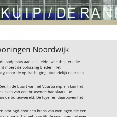
 woningen Noordwijk
e badplaats aan zee, telde twee theaters die
ht moest de oplossing bieden. Het
y, maar de opdracht ging uiteindelijk naar een
Zee. In de buurt van het Vuurtorenplein kan het
nsleven van een bruisende badplaats. De
 aan de buitenwereld. De foyer en daarboven het
ijden omringd door een krans van woningen die een
rage onder het gebouw tilt de woningen net even