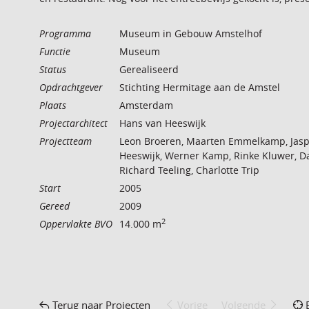
Programma
Museum in Gebouw Amstelhof
Functie
Museum
Status
Gerealiseerd
Opdrachtgever
Stichting Hermitage aan de Amstel
Plaats
Amsterdam
Projectarchitect
Hans van Heeswijk
Projectteam
Leon Broeren, Maarten Emmelkamp, Jasp
Heeswijk, Werner Kamp, Rinke Kluwer, Da
Richard Teeling, Charlotte Trip
Start
2005
Gereed
2009
2
Oppervlakte BVO
14.000 m
Terug naar Projecten
Vorige
Volgende