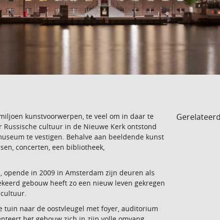
Gerelateer
 miljoen kunstvoorwerpen, te veel om in daar te
er Russische cultuur in de Nieuwe Kerk ontstond
useum te vestigen. Behalve aan beeldende kunst
en, concerten, een bibliotheek,
n, opende in 2009 in Amsterdam zijn deuren als
 gekeerd gebouw heeft zo een nieuw leven gekregen
cultuur.
 tuin naar de oostvleugel met foyer, auditorium
enteert het gebouw zich in zijn volle omvang.