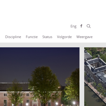
Eng
Discipline
Functie
Status
Volgorde
Weergave