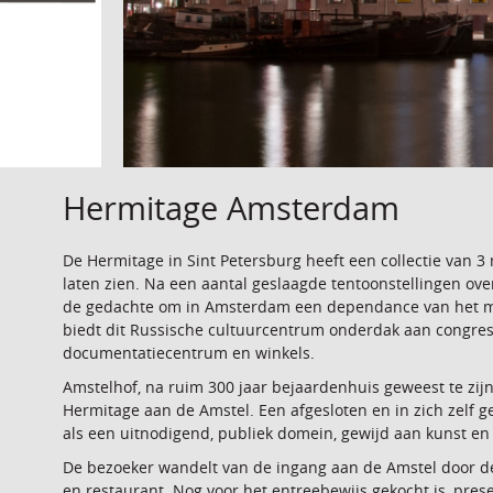
Hermitage Amsterdam
De Hermitage in Sint Petersburg heeft een collectie van 3
laten zien. Na een aantal geslaagde tentoonstellingen ov
de gedachte om in Amsterdam een dependance van het m
biedt dit Russische cultuurcentrum onderdak aan congress
documentatiecentrum en winkels.
Amstelhof, na ruim 300 jaar bejaardenhuis geweest te zij
Hermitage aan de Amstel. Een afgesloten en in zich zelf
als een uitnodigend, publiek domein, gewijd aan kunst en 
De bezoeker wandelt van de ingang aan de Amstel door de
en restaurant. Nog voor het entreebewijs gekocht is, pres