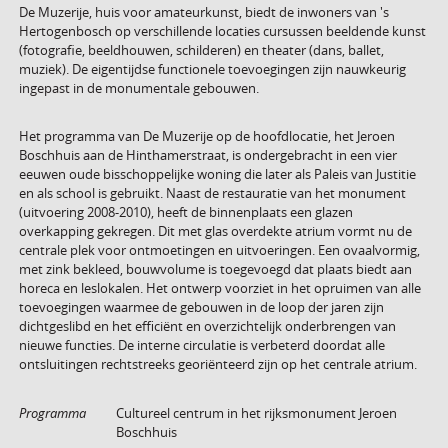
De Muzerije, huis voor amateurkunst, biedt de inwoners van 's
Hertogenbosch op verschillende locaties cursussen beeldende kunst
(fotografie, beeldhouwen, schilderen) en theater (dans, ballet,
muziek). De eigentijdse functionele toevoegingen zijn nauwkeurig
ingepast in de monumentale gebouwen.
Het programma van De Muzerije op de hoofdlocatie, het Jeroen
Boschhuis aan de Hinthamerstraat, is ondergebracht in een vier
eeuwen oude bisschoppelijke woning die later als Paleis van Justitie
en als school is gebruikt. Naast de restauratie van het monument
(uitvoering 2008-2010), heeft de binnenplaats een glazen
overkapping gekregen. Dit met glas overdekte atrium vormt nu de
centrale plek voor ontmoetingen en uitvoeringen. Een ovaalvormig,
met zink bekleed, bouwvolume is toegevoegd dat plaats biedt aan
horeca en leslokalen. Het ontwerp voorziet in het opruimen van alle
toevoegingen waarmee de gebouwen in de loop der jaren zijn
dichtgeslibd en het efficiënt en overzichtelijk onderbrengen van
nieuwe functies. De interne circulatie is verbeterd doordat alle
ontsluitingen rechtstreeks georiënteerd zijn op het centrale atrium.
Programma
Cultureel centrum in het rijksmonument Jeroen
Boschhuis