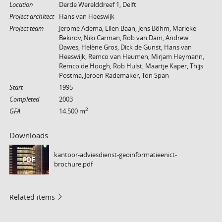
Location
Derde Werelddreef 1, Delft
Project architect
Hans van Heeswijk
Project team
Jerome Adema, Ellen Baan, Jens Böhm, Marieke
Bekirov, Niki Carman, Rob van Dam, Andrew
Dawes, Helène Gros, Dick de Gunst, Hans van
Heeswijk, Remco van Heumen, Mirjam Heymann,
Remco de Hoogh, Rob Hulst, Maartje Kaper, Thijs
Postma, Jeroen Rademaker, Ton Span
Start
1995
Completed
2003
2
GFA
14.500 m
Downloads
kantoor-adviesdienst-geoinformatieenict-
PDF
brochure.pdf
Related items