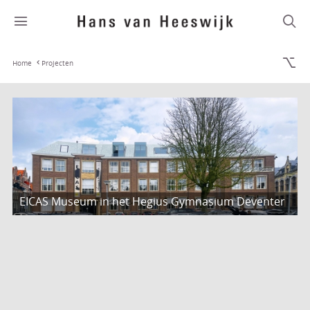
Home
Projecten
EICAS Museum in het Hegius Gymnasium Deventer