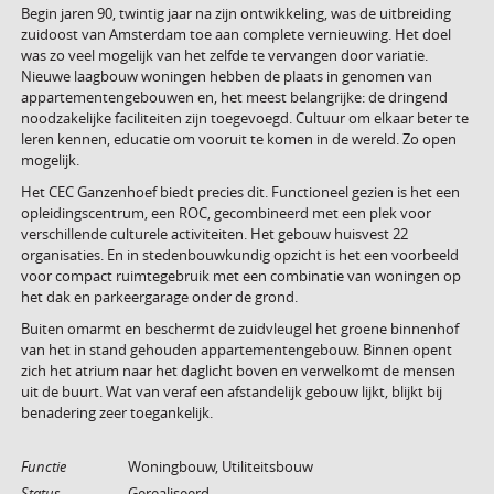
Begin jaren 90, twintig jaar na zijn ontwikkeling, was de uitbreiding
zuidoost van Amsterdam toe aan complete vernieuwing. Het doel
was zo veel mogelijk van het zelfde te vervangen door variatie.
Nieuwe laagbouw woningen hebben de plaats in genomen van
appartementengebouwen en, het meest belangrijke: de dringend
noodzakelijke faciliteiten zijn toegevoegd. Cultuur om elkaar beter te
leren kennen, educatie om vooruit te komen in de wereld. Zo open
mogelijk.
Het CEC Ganzenhoef biedt precies dit. Functioneel gezien is het een
opleidingscentrum, een ROC, gecombineerd met een plek voor
verschillende culturele activiteiten. Het gebouw huisvest 22
organisaties. En in stedenbouwkundig opzicht is het een voorbeeld
voor compact ruimtegebruik met een combinatie van woningen op
het dak en parkeergarage onder de grond.
Buiten omarmt en beschermt de zuidvleugel het groene binnenhof
van het in stand gehouden appartementengebouw. Binnen opent
zich het atrium naar het daglicht boven en verwelkomt de mensen
uit de buurt. Wat van veraf een afstandelijk gebouw lijkt, blijkt bij
benadering zeer toegankelijk.
Functie
Woningbouw, Utiliteitsbouw
Status
Gerealiseerd