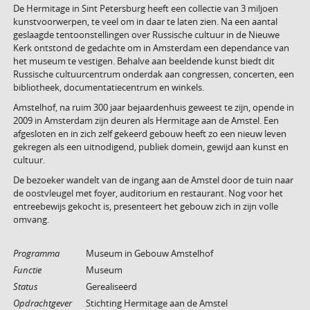
De Hermitage in Sint Petersburg heeft een collectie van 3 miljoen
kunstvoorwerpen, te veel om in daar te laten zien. Na een aantal
geslaagde tentoonstellingen over Russische cultuur in de Nieuwe
Kerk ontstond de gedachte om in Amsterdam een dependance van
het museum te vestigen. Behalve aan beeldende kunst biedt dit
Russische cultuurcentrum onderdak aan congressen, concerten, een
bibliotheek, documentatiecentrum en winkels.
Amstelhof, na ruim 300 jaar bejaardenhuis geweest te zijn, opende in
2009 in Amsterdam zijn deuren als Hermitage aan de Amstel. Een
afgesloten en in zich zelf gekeerd gebouw heeft zo een nieuw leven
gekregen als een uitnodigend, publiek domein, gewijd aan kunst en
cultuur.
De bezoeker wandelt van de ingang aan de Amstel door de tuin naar
de oostvleugel met foyer, auditorium en restaurant. Nog voor het
entreebewijs gekocht is, presenteert het gebouw zich in zijn volle
omvang.
Programma
Museum in Gebouw Amstelhof
Functie
Museum
Status
Gerealiseerd
Opdrachtgever
Stichting Hermitage aan de Amstel