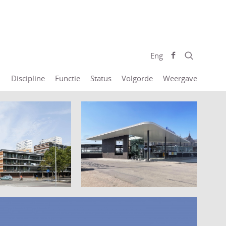
Eng
Discipline
Functie
Status
Volgorde
Weergave
plein
Uitbreiding station
am
Geldermalsen