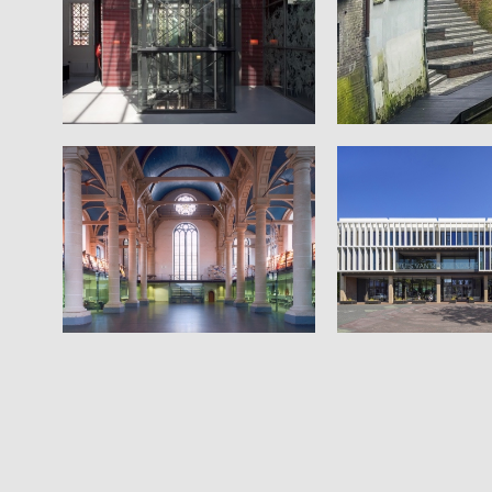
Muzerije in de Bank van
Leening
Reconstructie H
Zuiderkerk Amsterdam
HUIS van Roose