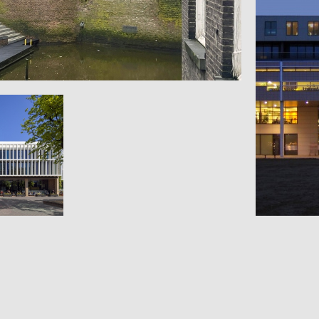
erman Moerkerkpark, 's-Hertogenbosch
ndaal
CEC Ganz