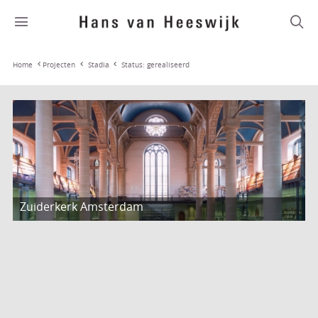
Stadia
Status: gerealiseerd
Home
Projecten
Zuiderkerk Amsterdam