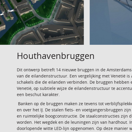
Houthavenbruggen
Dit ontwerp betreft 14 nieuwe bruggen in de Amsterdams
van de eilandenstructuur. Een vergelijking met Venetië is
schakels die de eilanden verbinden. De bruggen hebben e
Venetië, op subtiele wijze de eilandenstructuur te accen
een beschut karakter.
Banken op de bruggen maken ze tevens tot verblijfsplekken
en over het IJ. De stalen fiets- en voetgangersbruggen zi
en ruimtelijke boogconstructie. De staalconstructies zijn 
worden. Het wegdek en de leuningen zijn van hardhout. I
doorlopende witte LED-lijn opgenomen. Op deze manier wo