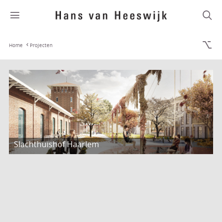
Home
Projecten
Slachthuishof Haarlem