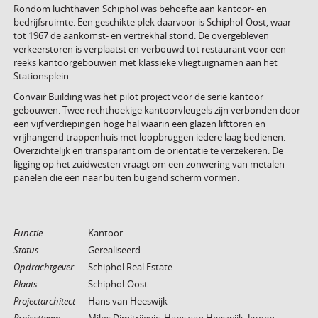
Rondom luchthaven Schiphol was behoefte aan kantoor- en
bedrijfsruimte. Een geschikte plek daarvoor is Schiphol-Oost, waar
tot 1967 de aankomst- en vertrekhal stond. De overgebleven
verkeerstoren is verplaatst en verbouwd tot restaurant voor een
reeks kantoorgebouwen met klassieke vliegtuignamen aan het
Stationsplein.
Convair Building was het pilot project voor de serie kantoor
gebouwen. Twee rechthoekige kantoorvleugels zijn verbonden door
een vijf verdiepingen hoge hal waarin een glazen lifttoren en
vrijhangend trappenhuis met loopbruggen iedere laag bedienen.
Overzichtelijk en transparant om de oriëntatie te verzekeren. De
ligging op het zuidwesten vraagt om een zonwering van metalen
panelen die een naar buiten buigend scherm vormen.
Functie
Kantoor
Status
Gerealiseerd
Opdrachtgever
Schiphol Real Estate
Plaats
Schiphol-Oost
Projectarchitect
Hans van Heeswijk