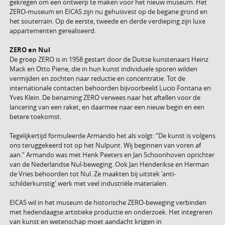
gekregen om een ontwerp te maken voor het nieuw museum. Het
ZERO-museum en EICAS zijn nu gehuisvest op de begane grond en
het souterrain.
Op de eerste, tweede en derde verdieping zijn luxe
appartementen gerealiseerd.
ZERO en Nul
De groep ZERO is in 1958 gestart door de Duitse kunstenaars Heinz
Mack en Otto Piene, die in hun kunst individuele sporen wilden
vermijden en zochten naar reductie en concentratie. Tot de
internationale contacten behoorden bijvoorbeeld Lucio Fontana en
Yves Klein. De benaming ZERO verwees naar het aftellen voor de
lancering van een raket, en daarmee naar een nieuw begin en een
betere toekomst.
Tegelijkertijd formuleerde Armando het als volgt: “De kunst is volgens
ons teruggekeerd tot op het Nulpunt. Wij beginnen van voren af
aan.” Armando was met Henk Peeters en Jan Schoonhoven oprichter
van de Nederlandse Nul-beweging. Ook Jan Henderikse en Herman
de Vries behoorden tot Nul. Ze maakten bij uitstek 'anti-
schilderkunstig' werk met veel industriële materialen.
EICAS wil in het museum de historische ZERO-beweging verbinden
met hedendaagse artistieke productie en onderzoek. Het integreren
van kunst en wetenschap moet aandacht krijgen in