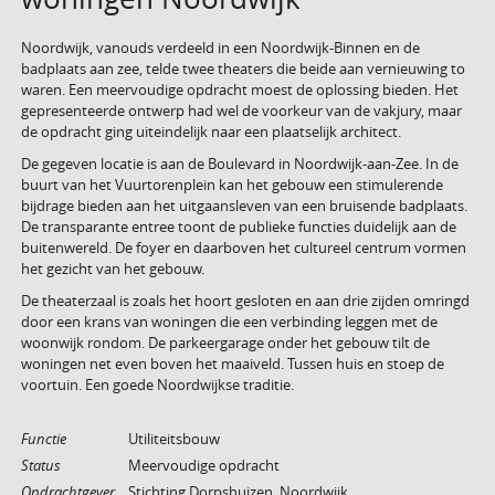
Noordwijk, vanouds verdeeld in een Noordwijk-Binnen en de
badplaats aan zee, telde twee theaters die beide aan vernieuwing to
waren. Een meervoudige opdracht moest de oplossing bieden. Het
gepresenteerde ontwerp had wel de voorkeur van de vakjury, maar
de opdracht ging uiteindelijk naar een plaatselijk architect.
De gegeven locatie is aan de Boulevard in Noordwijk-aan-Zee. In de
buurt van het Vuurtorenplein kan het gebouw een stimulerende
bijdrage bieden aan het uitgaansleven van een bruisende badplaats.
De transparante entree toont de publieke functies duidelijk aan de
buitenwereld. De foyer en daarboven het cultureel centrum vormen
het gezicht van het gebouw.
De theaterzaal is zoals het hoort gesloten en aan drie zijden omringd
door een krans van woningen die een verbinding leggen met de
woonwijk rondom. De parkeergarage onder het gebouw tilt de
woningen net even boven het maaiveld. Tussen huis en stoep de
voortuin. Een goede Noordwijkse traditie.
Functie
Utiliteitsbouw
Status
Meervoudige opdracht
Opdrachtgever
Stichting Dorpshuizen, Noordwijk