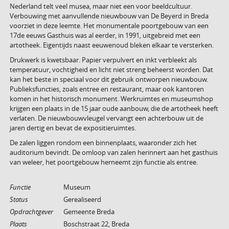
Nederland telt veel musea, maar niet een voor beeldcultuur.
Verbouwing met aanvullende nieuwbouw van De Beyerd in Breda
voorziet in deze leemte. Het monumentale poortgebouw van een
17de eeuws Gasthuis was al eerder, in 1991, uitgebreid met een
artotheek. Eigentijds naast eeuwenoud bleken elkaar te versterken.
Drukwerk is kwetsbaar. Papier verpulvert en inkt verbleekt als
temperatuur, vochtigheid en licht niet streng beheerst worden. Dat
kan het beste in speciaal voor dit gebruik ontworpen nieuwbouw.
Publieksfuncties, zoals entree en restaurant, maar ook kantoren
komen in het historisch monument. Werkruimtes en museumshop
krijgen een plaats in de 15 jaar oude aanbouw, die de artotheek heeft
verlaten. De nieuwbouwvleugel vervangt een achterbouw uit de
jaren dertig en bevat de expositieruimtes.
De zalen liggen rondom een binnenplaats, waaronder zich het
auditorium bevindt. De omloop van zalen herinnert aan het gasthuis
van weleer, het poortgebouw herneemt zijn functie als entree.
Functie
Museum
Status
Gerealiseerd
Opdrachtgever
Gemeente Breda
Plaats
Boschstraat 22, Breda