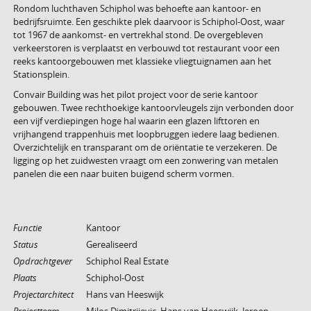
Rondom luchthaven Schiphol was behoefte aan kantoor- en
bedrijfsruimte. Een geschikte plek daarvoor is Schiphol-Oost, waar
tot 1967 de aankomst- en vertrekhal stond. De overgebleven
verkeerstoren is verplaatst en verbouwd tot restaurant voor een
reeks kantoorgebouwen met klassieke vliegtuignamen aan het
Stationsplein.
Convair Building was het pilot project voor de serie kantoor
gebouwen. Twee rechthoekige kantoorvleugels zijn verbonden door
een vijf verdiepingen hoge hal waarin een glazen lifttoren en
vrijhangend trappenhuis met loopbruggen iedere laag bedienen.
Overzichtelijk en transparant om de oriëntatie te verzekeren. De
ligging op het zuidwesten vraagt om een zonwering van metalen
panelen die een naar buiten buigend scherm vormen.
Functie
Kantoor
Status
Gerealiseerd
Opdrachtgever
Schiphol Real Estate
Plaats
Schiphol-Oost
Projectarchitect
Hans van Heeswijk