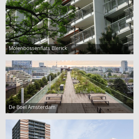
Molenbossenflats Blerick
De Boel Amsterdam