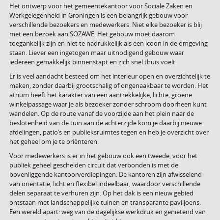
Het ontwerp voor het gemeentekantoor voor Sociale Zaken en
Werkgelegenheid in Groningen is een belangrijk gebouw voor
verschillende bezoekers en medewerkers. Niet elke bezoeker is blij
met een bezoek aan SOZAWE. Het gebouw moet daarom
toegankelijk zijn en niet te nadrukkelijk als een icoon in de omgeving
staan. Liever een ingetogen maar uitnodigend gebouw waar
iedereen gemakkelijk binnenstapt en zich snel thuis voelt.
Er is veel aandacht besteed om het interieur open en overzichtelijk te
maken, zonder daarbij grootschalig of ongenaakbaar te worden. Het
atrium heeft het karakter van een aantrekkelijke, lichte, groene
winkelpassage waar je als bezoeker zonder schroom doorheen kunt
wandelen. Op de route vanaf de voorzijde aan het plein naar de
beslotenheid van de tuin aan de achterzijde kom je daarbij nieuwe
afdelingen, patio’s en publieksruimtes tegen en heb je overzicht over
het geheel om je te oriënteren.
Voor medewerkers is er in het gebouw ook een tweede, voor het
publiek geheel gescheiden circuit dat verbonden is met de
bovenliggende kantoorverdiepingen. De kantoren zijn afwisselend
van oriëntatie, licht en flexibel indeelbaar, waardoor verschillende
delen separaat te verhuren zijn. Op het dak is een nieuw gebied
ontstaan met landschappelijke tuinen en transparante paviljoens.
Een wereld apart: weg van de dagelijkse werkdruk en genietend van