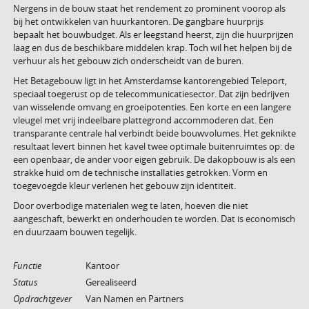
Nergens in de bouw staat het rendement zo prominent voorop als
bij het ontwikkelen van huurkantoren. De gangbare huurprijs
bepaalt het bouwbudget. Als er leegstand heerst, zijn die huurprijzen
laag en dus de beschikbare middelen krap. Toch wil het helpen bij de
verhuur als het gebouw zich onderscheidt van de buren.
Het Betagebouw ligt in het Amsterdamse kantorengebied Teleport,
speciaal toegerust op de telecommunicatiesector. Dat zijn bedrijven
van wisselende omvang en groeipotenties. Een korte en een langere
vleugel met vrij indeelbare plattegrond accommoderen dat. Een
transparante centrale hal verbindt beide bouwvolumes. Het geknikte
resultaat levert binnen het kavel twee optimale buitenruimtes op: de
een openbaar, de ander voor eigen gebruik. De dakopbouw is als een
strakke huid om de technische installaties getrokken. Vorm en
toegevoegde kleur verlenen het gebouw zijn identiteit.
Door overbodige materialen weg te laten, hoeven die niet
aangeschaft, bewerkt en onderhouden te worden. Dat is economisch
en duurzaam bouwen tegelijk.
Functie
Kantoor
Status
Gerealiseerd
Opdrachtgever
Van Namen en Partners