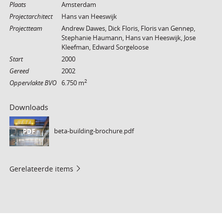
Plaats
Amsterdam
Projectarchitect
Hans van Heeswijk
Projectteam
Andrew Dawes, Dick Floris, Floris van Gennep,
Stephanie Haumann, Hans van Heeswijk, Jose
Kleefman, Edward Sorgeloose
Start
2000
Gereed
2002
2
Oppervlakte BVO
6.750 m
Downloads
beta-building-brochure.pdf
PDF
Gerelateerde items