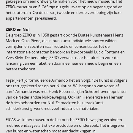
gekregen om een ontwerp te maken voor het nieuw museum. Het
ZERO-museum en EICAS zijn nu gehuisvest op de begane grond en
het souterrain.
Op de eerste, tweede en derde verdieping zijn luxe
appartementen gerealiseerd.
ZERO en Nul
De groep ZERO is in 1958 gestart door de Duitse kunstenaars Heinz
Mack en Otto Piene, die in hun kunst individuele sporen wilden
vermijden en zochten naar reductie en concentratie. Tot de
internationale contacten behoorden bijvoorbeeld Lucio Fontana en
Yves Klein. De benaming ZERO verwees naar het aftellen voor de
lancering van een raket, en daarmee naar een nieuw begin en een
betere toekomst.
Tegelijkertijd formuleerde Armando het als volgt: “De kunst is volgens
ons teruggekeerd tot op het Nulpunt. Wij beginnen van voren af
aan.” Armando was met Henk Peeters en Jan Schoonhoven oprichter
van de Nederlandse Nul-beweging. Ook Jan Henderikse en Herman
de Vries behoorden tot Nul. Ze maakten bij uitstek 'anti-
schilderkunstig' werk met veel industriële materialen.
EICAS wil in het museum de historische ZERO-beweging verbinden
met hedendaagse artistieke productie en onderzoek. Het integreren
van kunst en wetenschap moet aandacht krijgen in