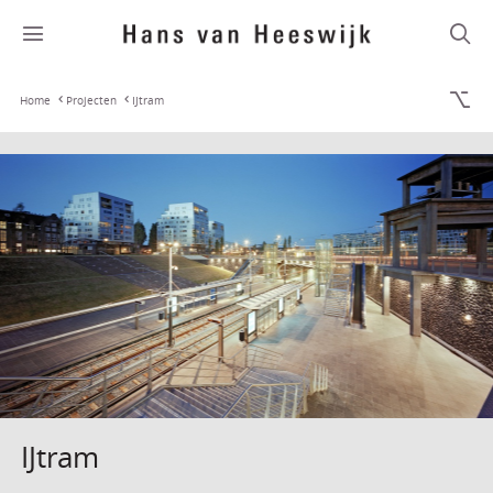
Home
Projecten
IJtram
IJtram