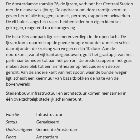
De Amsterdamse tramlijn 26, de IJtram, verbindt het Centraal Station
met de nieuwe wijk IJburg. De opdracht om deze tramlijn vorm te
geven betrof alle bruggen, tunnels, perrons, trappen en hekwerken.
De elf haltes langs het traject hebben ieder hun eigen identiteit
gekregen, reagerend op de omgeving.
De halte Rietlandpark ligt zes meter verdiept in de open lucht. De
IJtram komt daarmee op de goede hoogte voor de tunnel en schiet
daarbij onder de kruising van wegen en lijn 10 door. Aan de
noordkant , vanaf vijf kantoorgebouwen, golft het grastapijt van het
park naar beneden tot aan het perron. De brede trappen in het gras
maken deze plek tot een amfitheater op het zuiden en de zon
gericht. Aan de andere kant van het spoor, waar de bundel wegen
ligt, scheidt een keermuur van basaltblokken de halte van de
bovenwereld.
Stedenbouw, infrastructuur en architectuur komen hier samen in
één overzichtelijk stedelijk scharnierpunt.
Functie
Infrastructuur
Status
Gerealiseerd
Opdrachtgever
Gemeente Amsterdam
Plaats
Amsterdam