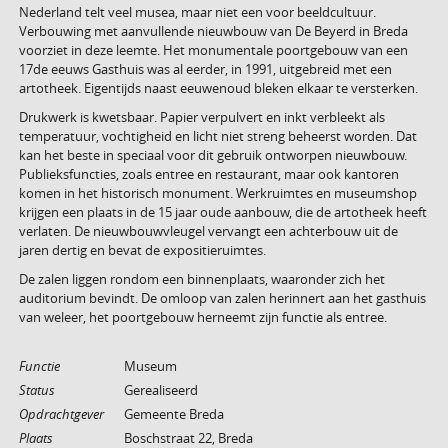
Nederland telt veel musea, maar niet een voor beeldcultuur.
Verbouwing met aanvullende nieuwbouw van De Beyerd in Breda
voorziet in deze leemte. Het monumentale poortgebouw van een
17de eeuws Gasthuis was al eerder, in 1991, uitgebreid met een
artotheek. Eigentijds naast eeuwenoud bleken elkaar te versterken.
Drukwerk is kwetsbaar. Papier verpulvert en inkt verbleekt als
temperatuur, vochtigheid en licht niet streng beheerst worden. Dat
kan het beste in speciaal voor dit gebruik ontworpen nieuwbouw.
Publieksfuncties, zoals entree en restaurant, maar ook kantoren
komen in het historisch monument. Werkruimtes en museumshop
krijgen een plaats in de 15 jaar oude aanbouw, die de artotheek heeft
verlaten. De nieuwbouwvleugel vervangt een achterbouw uit de
jaren dertig en bevat de expositieruimtes.
De zalen liggen rondom een binnenplaats, waaronder zich het
auditorium bevindt. De omloop van zalen herinnert aan het gasthuis
van weleer, het poortgebouw herneemt zijn functie als entree.
Functie
Museum
Status
Gerealiseerd
Opdrachtgever
Gemeente Breda
Plaats
Boschstraat 22, Breda