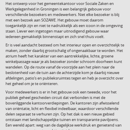
Het ontwerp voor het gemeentekantoor voor Sociale Zaken en
Werkgelegenheid in Groningen is een belangrijk gebouw voor
verschillende bezoekers en medewerkers. Niet elke bezoeker is blij
met een bezoek aan SOZAWE. Het gebouw moet daarom
toegankelijk zijn en niet te nadrukkelijk als een icoon in de omgeving
staan. Liever een ingetogen maar uitnodigend gebouw waar
iedereen gemakkelijk binnenstapt en zich snel thuis voelt.
Er is veel aandacht besteed om het interieur open en overzichtelijk te
maken, zonder daarbij grootschalig of ongenaakbaar te worden. Het
atrium heeft het karakter van een aantrekkelijke, lichte, groene
winkelpassage waar je als bezoeker zonder schroom doorheen kunt
wandelen. Op de route vanaf de voorzijde aan het plein naar de
beslotenheid van de tuin aan de achterzijde kom je daarbij nieuwe
afdelingen, patio’s en publieksruimtes tegen en heb je overzicht over
het geheel om je te oriënteren.
Voor medewerkers is er in het gebouw ook een tweede, voor het
publiek geheel gescheiden circuit dat verbonden is met de
bovenliggende kantoorverdiepingen. De kantoren zijn afwisselend
van oriëntatie, licht en flexibel indeelbaar, waardoor verschillende
delen separaat te verhuren zijn. Op het dak is een nieuw gebied
ontstaan met landschappelijke tuinen en transparante paviljoens.
Een wereld apart: weg van de dagelijkse werkdruk en genietend van