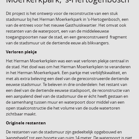
Dit project is het ontwerp voor de reconstructie van een stuk
stadsmuur bij het Herman Moerkerkpark in ‘s-Hertogenbosch, een
van de entrees voor het nieuwe Gasthuiskwartier. Het omvat ook
restanten van de waterpoort, een van de middeleeuwse
toegangspoorten naar de stad, en een gereconstrueerd fragment
van de stadsmuur uit de dertiende eeuw als blikvangers.
Verloren plekje
Het Herman Moerkerkplein was een wat verloren plekje centraal in
de stad. Het doel was om het Herman Moerkerkplein te veranderen
in het Herman Moerkerkpark. Een parkje met verblijfskwaliteit, en
met als extra beleving een deel van de gereconstrueerde dertiende
eeuwse stadsmuur. Te beleven in drie onderdelen: het restant van
een deel van de dertiende eeuwse stadspoort, de reconstructie van
een aanpalend deel van de stadsmuur die er écht heeft gestaan en
de samenhang tussen muur en waterpoort door middel van een
open staalconstructie die het volume van de oude watertoren
zichtbaar maakt.
Originele restanten
De restanten van de stadsmuur zijn gedeeltelijk opgebouwd en
‘aangeheeld’ tot een hoogte van ruim 14 meter. De waterpoort is niet