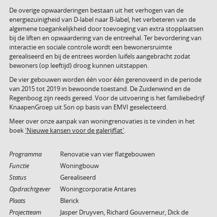
De overige opwaarderingen bestaan uit het verhogen van de
energiezuinigheid van D-label naar B-label, het verbeteren van de
algemene toegankelijkheid door toevoeging van extra stopplaatsen
bij de liften en opwaardering van de entreehal. Ter bevordering van
interactie en sociale controle wordt een bewonersruimte
gerealiseerd en bij de entrees worden luifels aangebracht zodat
bewoners (op leeftijd) droog kunnen uitstappen.
De vier gebouwen worden één voor één gerenoveerd in de periode
van 2015 tot 2019 in bewoonde toestand. De Zuidenwind en de
Regenboog zijn reeds gereed. Voor de uitvoering is het familiebedrijf
KnaapenGroep uit Son op basis van EMVI geselecteerd.
Meer over onze aanpak van woningrenovaties is te vinden in het
boek
'Nieuwe kansen voor de galerijflat'
.
Programma
Renovatie van vier flatgebouwen
Functie
Woningbouw
Status
Gerealiseerd
Opdrachtgever
Woningcorporatie Antares
Plaats
Blerick
Projectteam
Jasper Druyven, Richard Gouverneur, Dick de