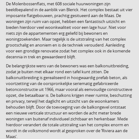
De Molenbossenflats, met 608 sociale huurwoningen zijn
beeldbepalend in de aanblik van Blerick. Het complex bestaat uit vier
imposante flatgebouwen, prachtig gesitueerd aan de Maas. De
woningen zijn ruim van opzet, hebben een fantastisch uitzicht en
bieden hierdoor veel woonkwaliteit voor een lage huur. Niet voor
niets zijn de appartementen erg geliefd bij bewoners en
woningzoekenden. Maar tegelijk is de uitstraling van het complex
grootschalig en anoniem en is de techniek verouderd. Aanleiding
voor een grondige renovatie zodat het complex ook in de komende
decennia in trek en gewaardeerd blijft.
De belangrijkste wens van de bewoners was een balkonuitbreiding,
zodat je buiten met elkaar rond een tafel kunt zitten. De
balkonuitbreiding is gerealiseerd in hoogwaardig prefab beton, als
voortzetting van de oorspronkelijke seriematig gefabriceerde
betonconstructie uit 1966, maar vooral als eenvoudige constructieve
opzet, die betaalbaar is. De balkons krijgen meer ruimte, beschutting
en privacy, terwijl het daglicht en uitzicht van de woonkamers
behouden blijft. Door de toevoeging van de balkongevel ontstaat
een nieuwe verticale structuur en worden de acht meter brede
woningen van buitenaf individueel zichtbaar en herkenbaar. Mede
hierdoor verandert de totale uitstraling van het complex enorm en
wordt in de volksmond wordt al gesproken over de ’Riviera aan de
Maas’.