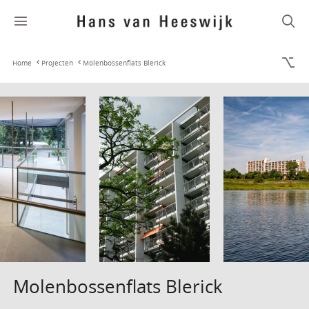
Home
Projecten
Molenbossenflats Blerick
Molenbossenflats Blerick