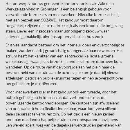
Het ontwerp voor het gemeentekantoor voor Sociale Zaken en
Werkgelegenheid in Groningen is een belangrijk gebouw voor
verschillende bezoekers en medewerkers. Niet elke bezoeker is blij
met een bezoek aan SOZAWE. Het gebouw moet daarom
toegankelijk zijn en niet te nadrukkelijk als een icoon in de omgeving
staan. Liever een ingetogen maar uitnodigend gebouw waar
iedereen gemakkelijk binnenstapt en zich snel thuis voelt.
Er is veel aandacht besteed om het interieur open en overzichtelijk te
maken, zonder daarbij grootschalig of ongenaakbaar te worden. Het
atrium heeft het karakter van een aantrekkelijke, lichte, groene
winkelpassage waar je als bezoeker zonder schroom doorheen kunt
wandelen. Op de route vanaf de voorzijde aan het plein naar de
beslotenheid van de tuin aan de achterzijde kom je daarbij nieuwe
afdelingen, patio’s en publieksruimtes tegen en heb je overzicht over
het geheel om je te oriënteren.
Voor medewerkers is er in het gebouw ook een tweede, voor het
publiek geheel gescheiden circuit dat verbonden is met de
bovenliggende kantoorverdiepingen. De kantoren zijn afwisselend
van oriëntatie, licht en flexibel indeelbaar, waardoor verschillende
delen separaat te verhuren zijn. Op het dak is een nieuw gebied
ontstaan met landschappelijke tuinen en transparante paviljoens.
Een wereld apart: weg van de dagelijkse werkdruk en genietend van