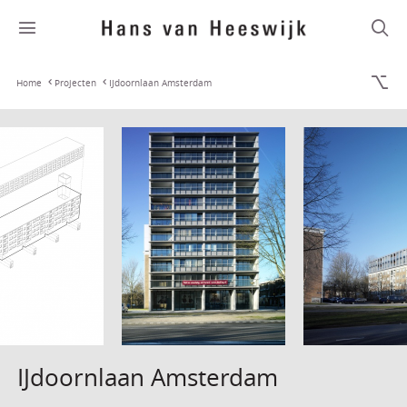
Home
Projecten
IJdoornlaan Amsterdam
IJdoornlaan Amsterdam