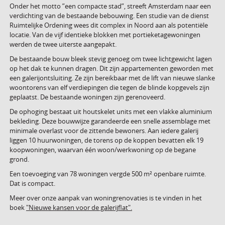
Onder het motto ”een compacte stad”, streeft Amsterdam naar een
verdichting van de bestaande bebouwing. Een studie van de dienst
Ruimtelijke Ordening wees dit complex in Noord aan als potentiële
locatie. Van de vijf identieke blokken met portieketagewoningen
werden de twee uiterste aangepakt.
De bestaande bouw bleek stevig genoeg om twee lichtgewicht lagen
op het dak te kunnen dragen. Dit zijn appartementen geworden met
een galerijontsluiting. Ze zijn bereikbaar met de lift van nieuwe slanke
woontorens van elf verdiepingen die tegen de blinde kopgevels zijn
geplaatst. De bestaande woningen zijn gerenoveerd.
De ophoging bestaat uit houtskelet units met een vlakke aluminium
bekleding. Deze bouwwijze garandeerde een snelle assemblage met
minimale overlast voor de zittende bewoners. Aan iedere galerij
liggen 10 huurwoningen, de torens op de koppen bevatten elk 19
koopwoningen, waarvan één woon/werkwoning op de begane
grond.
Een toevoeging van 78 woningen vergde 500 m² openbare ruimte.
Dat is compact.
Meer over onze aanpak van woningrenovaties is te vinden in het
boek
"Nieuwe kansen voor de galerijflat".