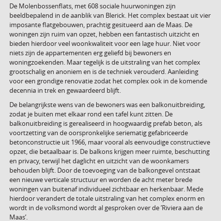
De Molenbossenflats, met 608 sociale huurwoningen zijn
beeldbepalend in de aanblik van Blerick. Het complex bestaat uit vier
imposante flatgebouwen, prachtig gesitueerd aan de Maas. De
woningen zijn ruim van opzet, hebben een fantastisch uitzicht en
bieden hierdoor veel woonkwaliteit voor een lage huur. Niet voor
niets zijn de appartementen erg geliefd bij bewoners en
woningzoekenden. Maar tegelijk is de uitstraling van het complex
grootschalig en anoniem en is de techniek verouderd. Aanleiding
voor een grondige renovatie zodat het complex ook in de komende
decennia in trek en gewaardeerd blijft.
De belangrijkste wens van de bewoners was een balkonuitbreiding,
zodat je buiten met elkaar rond een tafel kunt zitten. De
balkonuitbreiding is gerealiseerd in hoogwaardig prefab beton, als
voortzetting van de oorspronkelijke seriematig gefabriceerde
betonconstructie uit 1966, maar vooral als eenvoudige constructieve
opzet, die betaalbaar is. De balkons krijgen meer ruimte, beschutting
en privacy, terwijl het daglicht en uitzicht van de woonkamers
behouden blijft. Door de toevoeging van de balkongevel ontstaat
een nieuwe verticale structuur en worden de acht meter brede
woningen van buitenaf individueel zichtbaar en herkenbaar. Mede
hierdoor verandert de totale uitstraling van het complex enorm en
wordt in de volksmond wordt al gesproken over de ’Riviera aan de
Maas’.