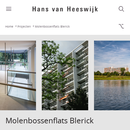
Home
Projecten
Molenbossenflats Blerick
Molenbossenflats Blerick