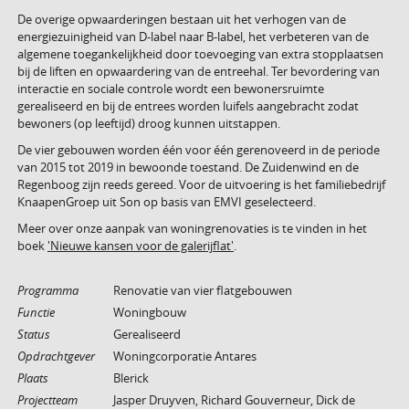
De overige opwaarderingen bestaan uit het verhogen van de
energiezuinigheid van D-label naar B-label, het verbeteren van de
algemene toegankelijkheid door toevoeging van extra stopplaatsen
bij de liften en opwaardering van de entreehal. Ter bevordering van
interactie en sociale controle wordt een bewonersruimte
gerealiseerd en bij de entrees worden luifels aangebracht zodat
bewoners (op leeftijd) droog kunnen uitstappen.
De vier gebouwen worden één voor één gerenoveerd in de periode
van 2015 tot 2019 in bewoonde toestand. De Zuidenwind en de
Regenboog zijn reeds gereed. Voor de uitvoering is het familiebedrijf
KnaapenGroep uit Son op basis van EMVI geselecteerd.
Meer over onze aanpak van woningrenovaties is te vinden in het
boek
'Nieuwe kansen voor de galerijflat'
.
Programma
Renovatie van vier flatgebouwen
Functie
Woningbouw
Status
Gerealiseerd
Opdrachtgever
Woningcorporatie Antares
Plaats
Blerick
Projectteam
Jasper Druyven, Richard Gouverneur, Dick de