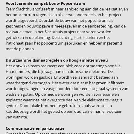
Voortvarende aanpak bouw Popcentrum
Team Slachthuishof geeft in haar aanbieding aan dat de realisatie van
het popcentrum urgent is en als eerste onderdeel van het project
wordt uitgevoerd. Doordat de bouw van het popcentrum als
gescheiden bouwopgave is meegegeven in de aanbesteding, kan de
realisatie ervan in het Slachthuis project naar voren worden
getrokken in de planning. De stichting Hart Haarlem en het
Patronaat gaan het popcentrum gebruiken en hebben ingestemd
met de plannen.
Duurzaamheidsmaatregelen op hoog ambitieniveau
Het ontwikkelteam realiseert een plek voor ontmoeting voor álle
Haarlemmers, die bijdraagt aan een duurzame toekomst. De
woningen worden gasloos. Er wordt veel aandacht besteed aan
waterbergend vermogen. Het water dat niet in het groen infiltreert
wordt opgevangen en vastgehouden door een integraal systeem van
wadi’s en goten. Op de nieuwe woningen worden zonnepanelen
geplaatst waarmee het overgrote deel van de elektriciteitsvraag is
gedekt. Door lokale bronnen te gebruiken, zoals warmte- en
koudeopslag wordt het gebied op een duurzame manier voorzien
van warmte.
Communicatie en participatie