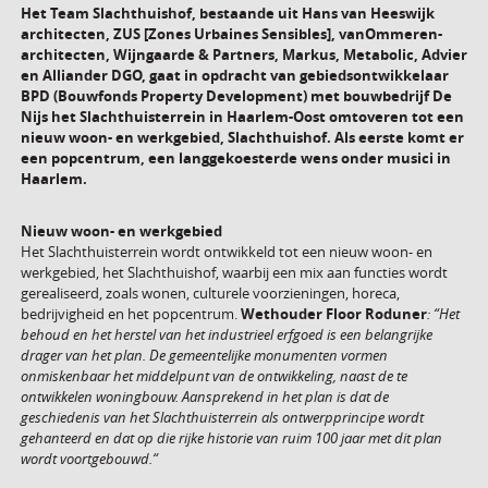
Het Team Slachthuishof, bestaande uit Hans van Heeswijk
architecten, ZUS [Zones Urbaines Sensibles], vanOmmeren-
architecten, Wijngaarde & Partners, Markus, Metabolic, Advier
en Alliander DGO, gaat in opdracht van gebiedsontwikkelaar
BPD (Bouwfonds Property Development) met bouwbedrijf De
Nijs het Slachthuisterrein in Haarlem-Oost omtoveren tot een
nieuw woon- en werkgebied, Slachthuishof. Als eerste komt er
een popcentrum, een langgekoesterde wens onder musici in
Haarlem.
Nieuw woon- en werkgebied
Het Slachthuisterrein wordt ontwikkeld tot een nieuw woon- en
werkgebied, het Slachthuishof, waarbij een mix aan functies wordt
gerealiseerd, zoals wonen, culturele voorzieningen, horeca,
bedrijvigheid en het popcentrum.
Wethouder Floor Roduner
:
“Het
behoud en het herstel van het industrieel erfgoed is een belangrijke
drager van het plan. De gemeentelijke monumenten vormen
onmiskenbaar het middelpunt van de ontwikkeling, naast de te
ontwikkelen woningbouw. Aansprekend in het plan is dat de
geschiedenis van het Slachthuisterrein als ontwerpprincipe wordt
gehanteerd en dat op die rijke historie van ruim 100 jaar met dit plan
wordt voortgebouwd.“