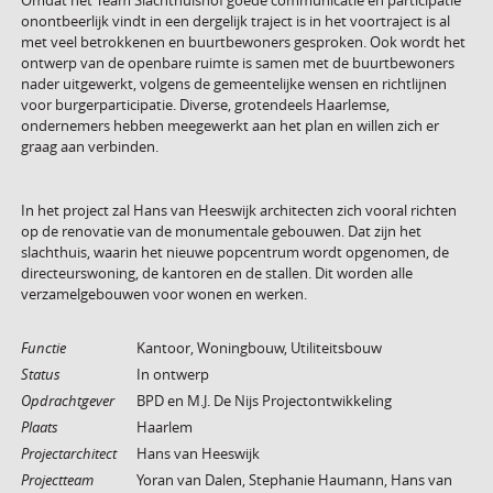
Omdat het Team Slachthuishof goede communicatie en participatie
onontbeerlijk vindt in een dergelijk traject is in het voortraject is al
met veel betrokkenen en buurtbewoners gesproken. Ook wordt het
ontwerp van de openbare ruimte is samen met de buurtbewoners
nader uitgewerkt, volgens de gemeentelijke wensen en richtlijnen
voor burgerparticipatie. Diverse, grotendeels Haarlemse,
ondernemers hebben meegewerkt aan het plan en willen zich er
graag aan verbinden.
In het project zal Hans van Heeswijk architecten zich vooral richten
op de renovatie van de monumentale gebouwen. Dat zijn het
slachthuis, waarin het nieuwe popcentrum wordt opgenomen, de
directeurswoning, de kantoren en de stallen. Dit worden alle
verzamelgebouwen voor wonen en werken.
Functie
Kantoor, Woningbouw, Utiliteitsbouw
Status
In ontwerp
Opdrachtgever
BPD en M.J. De Nijs Projectontwikkeling
Plaats
Haarlem
Projectarchitect
Hans van Heeswijk
Projectteam
Yoran van Dalen, Stephanie Haumann, Hans van