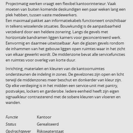
Projectmatig werken vraagt een flexibel kantoorinterieur. Vaak
moeten van buiten komende deskundigen een paar weken lang een
plek hebben, tussen vaste medewerkers.
Een maximaal pakket aan informatiekabels functioneert onzichtbaar
in telkens wisselende situaties. Bouwkundig is de aanpasbaarheid
verzekerd door een heldere zonering. Langs de gevels met
horizontale bandramen liggen kamers voor geconcentreerd werk.
Eenvormig en daarmee uitwisselbaar. Aan de glazen gevels rondom
de inhammen van het gebouw liggen open ruimtes waar in het zicht
van elkaar gewerkt wordt. De middenzone bevat alle servicefuncties
en ruimtes voor overleg van korte duur.
Inrichting, materialen en kleuren van de kantoorruimtes
ondersteunen de indeling in zones. De gevelzones zijn open en licht
terwijl de middenzones meer beschut en donkerder van kleur zijn.
Op elke verdieping is in het midden een service-unit met pantry,
postvakjes, lockers en garderobe. Iedere eenheid heeft zijn eigen
signaalkleur contrasterend met de sobere kleuren van vloeren en
wanden.
Functie
Kantoor
Status
Gerealiseerd
Opdrachtgever
Rijkswaterstaat