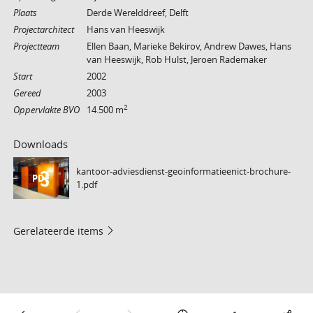
Plaats
Derde Werelddreef, Delft
Projectarchitect
Hans van Heeswijk
Projectteam
Ellen Baan, Marieke Bekirov, Andrew Dawes, Hans
van Heeswijk, Rob Hulst, Jeroen Rademaker
Start
2002
Gereed
2003
2
Oppervlakte BVO
14.500 m
Downloads
kantoor-adviesdienst-geoinformatieenict-brochure-
PDF
1.pdf
Gerelateerde items