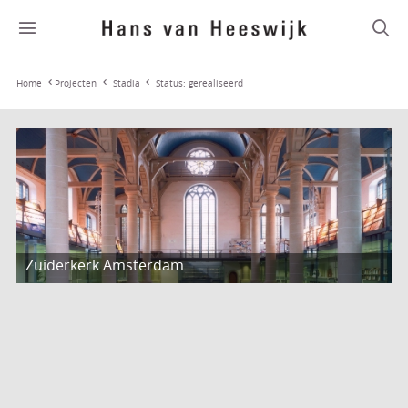
Stadia
Status: gerealiseerd
Home
Projecten
Zuiderkerk Amsterdam