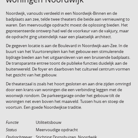
Noordwijk, vanouds verdeeld in een Noordwijk-Binnen en de
badplaats aan zee, telde twee theaters die beide aan vernieuwing to
waren. Een meervoudige opdracht moest de oplossing bieden. Het
gepresenteerde ontwerp had wel de voorkeur van de vakjury, maar
de opdracht ging uiteindelijk naar een plaatselijk architect.
De gegeven locatie is aan de Boulevard in Noordwijk-aan-Zee. In de
buurt van het Vuurtorenplein kan het gebouw een stimulerende
bijdrage bieden aan het uitgaansleven van een bruisende badplaats.
De transparante entree toont de publieke functies duidelijk aan de
buitenwereld. De foyer en daarboven het cultureel centrum vormen
het gezicht van het gebouw.
De theaterzaal is zoals het hoort gesloten en aan drie zijden omringd
door een krans van woningen die een verbinding leggen met de
woonwijk rondom. De parkeergarage onder het gebouw tilt de
woningen net even boven het maaiveld. Tussen huis en stoep de
voortuin. Een goede Noordwijkse traditie.
Functie
Utiliteitsbouw
Status
Meervoudige opdracht
Opdrachtgever
Stichting Dorpshuizen, Noordwijk