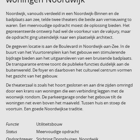
Noordwijk, vanouds verdeeld in een Noordwijk-Binnen en de
badplaats aan zee, telde twee theaters die beide aan vernieuwing to
waren. Een meervoudige opdracht moest de oplossing bieden. Het
gepresenteerde ontwerp had wel de voorkeur van de vakjury, maar
de opdracht ging uiteindelijk naar een plaatselijk architect.
De gegeven locatie is aan de Boulevard in Noordwijk-aan-Zee. In de
buurt van het Vuurtorenplein kan het gebouw een stimulerende
bijdrage bieden aan het uitgaansleven van een bruisende badplaats.
De transparante entree toont de publieke functies duidelijk aan de
buitenwereld. De foyer en daarboven het cultureel centrum vormen
het gezicht van het gebouw.
De theaterzaal is zoals het hoort gesloten en aan drie zijden omringd
door een krans van woningen die een verbinding leggen met de
woonwijk rondom. De parkeergarage onder het gebouw tilt de
woningen net even boven het maaiveld. Tussen huis en stoep de
voortuin. Een goede Noordwijkse traditie.
Functie
Utiliteitsbouw
Status
Meervoudige opdracht
Opdrachtgever
Stichting Dorpshuizen, Noordwijk