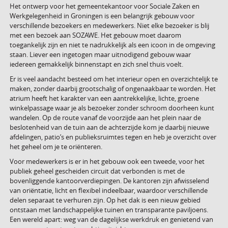
Het ontwerp voor het gemeentekantoor voor Sociale Zaken en
Werkgelegenheid in Groningen is een belangrijk gebouw voor
verschillende bezoekers en medewerkers. Niet elke bezoeker is blij
met een bezoek aan SOZAWE. Het gebouw moet daarom
toegankelijk zijn en niet te nadrukkelijk als een icoon in de omgeving
staan. Liever een ingetogen maar uitnodigend gebouw waar
iedereen gemakkelijk binnenstapt en zich snel thuis voelt.
Er is veel aandacht besteed om het interieur open en overzichtelijk te
maken, zonder daarbij grootschalig of ongenaakbaar te worden. Het
atrium heeft het karakter van een aantrekkelijke, lichte, groene
winkelpassage waar je als bezoeker zonder schroom doorheen kunt
wandelen. Op de route vanaf de voorzijde aan het plein naar de
beslotenheid van de tuin aan de achterzijde kom je daarbij nieuwe
afdelingen, patio’s en publieksruimtes tegen en heb je overzicht over
het geheel om je te oriënteren.
Voor medewerkers is er in het gebouw ook een tweede, voor het
publiek geheel gescheiden circuit dat verbonden is met de
bovenliggende kantoorverdiepingen. De kantoren zijn afwisselend
van oriëntatie, licht en flexibel indeelbaar, waardoor verschillende
delen separaat te verhuren zijn. Op het dak is een nieuw gebied
ontstaan met landschappelijke tuinen en transparante paviljoens.
Een wereld apart: weg van de dagelijkse werkdruk en genietend van