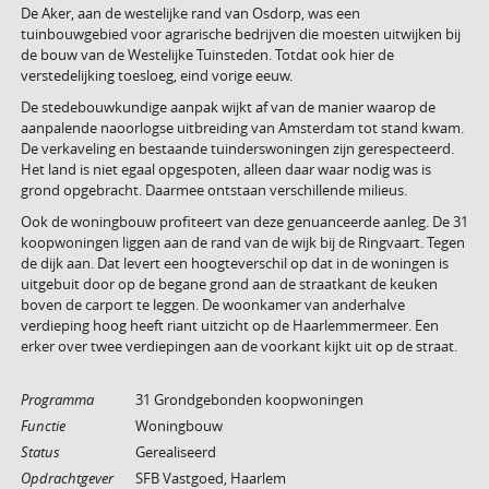
De Aker, aan de westelijke rand van Osdorp, was een
tuinbouwgebied voor agrarische bedrijven die moesten uitwijken bij
de bouw van de Westelijke Tuinsteden. Totdat ook hier de
verstedelijking toesloeg, eind vorige eeuw.
De stedebouwkundige aanpak wijkt af van de manier waarop de
aanpalende naoorlogse uitbreiding van Amsterdam tot stand kwam.
De verkaveling en bestaande tuinderswoningen zijn gerespecteerd.
Het land is niet egaal opgespoten, alleen daar waar nodig was is
grond opgebracht. Daarmee ontstaan verschillende milieus.
Ook de woningbouw profiteert van deze genuanceerde aanleg. De 31
koopwoningen liggen aan de rand van de wijk bij de Ringvaart. Tegen
de dijk aan. Dat levert een hoogteverschil op dat in de woningen is
uitgebuit door op de begane grond aan de straatkant de keuken
boven de carport te leggen. De woonkamer van anderhalve
verdieping hoog heeft riant uitzicht op de Haarlemmermeer. Een
erker over twee verdiepingen aan de voorkant kijkt uit op de straat.
Programma
31 Grondgebonden koopwoningen
Functie
Woningbouw
Status
Gerealiseerd
Opdrachtgever
SFB Vastgoed, Haarlem