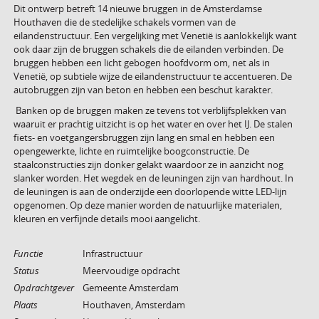
Dit ontwerp betreft 14 nieuwe bruggen in de Amsterdamse
Houthaven die de stedelijke schakels vormen van de
eilandenstructuur. Een vergelijking met Venetië is aanlokkelijk want
ook daar zijn de bruggen schakels die de eilanden verbinden. De
bruggen hebben een licht gebogen hoofdvorm om, net als in
Venetië, op subtiele wijze de eilandenstructuur te accentueren. De
autobruggen zijn van beton en hebben een beschut karakter.
Banken op de bruggen maken ze tevens tot verblijfsplekken van
waaruit er prachtig uitzicht is op het water en over het IJ. De stalen
fiets- en voetgangersbruggen zijn lang en smal en hebben een
opengewerkte, lichte en ruimtelijke boogconstructie. De
staalconstructies zijn donker gelakt waardoor ze in aanzicht nog
slanker worden. Het wegdek en de leuningen zijn van hardhout. In
de leuningen is aan de onderzijde een doorlopende witte LED-lijn
opgenomen. Op deze manier worden de natuurlijke materialen,
kleuren en verfijnde details mooi aangelicht.
Functie
Infrastructuur
Status
Meervoudige opdracht
Opdrachtgever
Gemeente Amsterdam
Plaats
Houthaven, Amsterdam