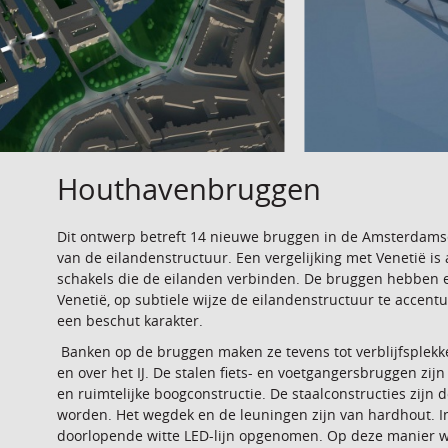
Houthavenbruggen
Dit ontwerp betreft 14 nieuwe bruggen in de Amsterdams
van de eilandenstructuur. Een vergelijking met Venetië is
schakels die de eilanden verbinden. De bruggen hebben e
Venetië, op subtiele wijze de eilandenstructuur te accen
een beschut karakter.
Banken op de bruggen maken ze tevens tot verblijfsplekken
en over het IJ. De stalen fiets- en voetgangersbruggen zi
en ruimtelijke boogconstructie. De staalconstructies zijn 
worden. Het wegdek en de leuningen zijn van hardhout. I
doorlopende witte LED-lijn opgenomen. Op deze manier wo