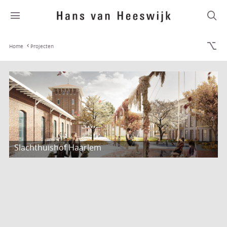
Home
Projecten
Slachthuishof Haarlem