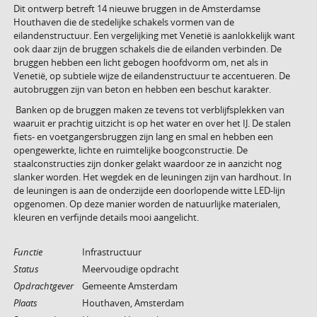
Dit ontwerp betreft 14 nieuwe bruggen in de Amsterdamse
Houthaven die de stedelijke schakels vormen van de
eilandenstructuur. Een vergelijking met Venetië is aanlokkelijk want
ook daar zijn de bruggen schakels die de eilanden verbinden. De
bruggen hebben een licht gebogen hoofdvorm om, net als in
Venetië, op subtiele wijze de eilandenstructuur te accentueren. De
autobruggen zijn van beton en hebben een beschut karakter.
Banken op de bruggen maken ze tevens tot verblijfsplekken van
waaruit er prachtig uitzicht is op het water en over het IJ. De stalen
fiets- en voetgangersbruggen zijn lang en smal en hebben een
opengewerkte, lichte en ruimtelijke boogconstructie. De
staalconstructies zijn donker gelakt waardoor ze in aanzicht nog
slanker worden. Het wegdek en de leuningen zijn van hardhout. In
de leuningen is aan de onderzijde een doorlopende witte LED-lijn
opgenomen. Op deze manier worden de natuurlijke materialen,
kleuren en verfijnde details mooi aangelicht.
Functie
Infrastructuur
Status
Meervoudige opdracht
Opdrachtgever
Gemeente Amsterdam
Plaats
Houthaven, Amsterdam