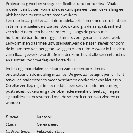
Projectmatig werken vraagt een flexibel kantoorinterieur. Vaak
moeten van buiten komende deskundigen een paar weken lang een
plek hebben, tussen vaste medewerkers.
Een maximaal pakket aan informatiekabels functioneert onzichtbaar
in telkens wisselende situaties. Bouwkundig is de aanpasbaarheid
verzekerd door een heldere zonering. Langs de gevels met
horizontale bandramen liggen kamers voor geconcentreerd werk.
Eenvormig en daarmee uitwisselbaar. Aan de glazen gevels rondom
de inhammen van het gebouw liggen open ruimtes waar in het zicht
van elkaar gewerkt wordt. De middenzone bevat alle servicefuncties
en ruimtes voor overleg van korte duur.
Inrichting, materialen en kleuren van de kantoorruimtes
ondersteunen de indeling in zones. De gevelzones zijn open en licht
terwijl de middenzones meer beschut en donkerder van kleur zijn.
Op elke verdieping is in het midden een service-unit met pantry,
postvakjes, lockers en garderobe. Iedere eenheid heeft zijn eigen
signaalkleur contrasterend met de sobere kleuren van vloeren en
wanden.
Functie
Kantoor
Status
Gerealiseerd
Opdrachtgever
Rijkswaterstaat