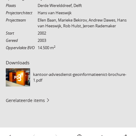
Plaats
Derde Werelddreef, Delft
Projectarchitect
Hans van Heeswijk
Projectteam
Ellen Baan, Marieke Bekirov, Andrew Dawes, Hans
van Heeswijk, Rob Hulst, Jeroen Rademaker
Start
2002
Gereed
2003
2
Oppervlakte BVO
14.500 m
Downloads
kantoor-adviesdienst-geoinformatieenict-brochure-
PDF
1.pdf
Gerelateerde items