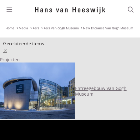
Home
Media
Pers
Pers Van Gogh Museum
New Entrance Van Gogh Museum
Gerelateerde items
Projecten
Entreegebouw Van Gogh
Museum